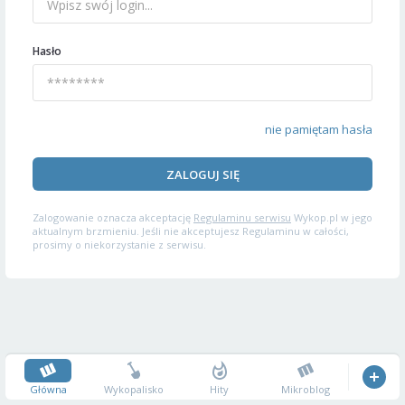
Hasło
nie pamiętam hasła
ZALOGUJ SIĘ
Zalogowanie oznacza akceptację
Regulaminu serwisu
Wykop.pl w jego
aktualnym brzmieniu. Jeśli nie akceptujesz Regulaminu w całości,
prosimy o niekorzystanie z serwisu.
Główna
Wykopalisko
Hity
Mikroblog