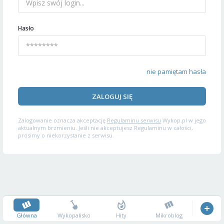
Hasło
nie pamiętam hasła
ZALOGUJ SIĘ
Zalogowanie oznacza akceptację
Regulaminu serwisu
Wykop.pl w jego
aktualnym brzmieniu. Jeśli nie akceptujesz Regulaminu w całości,
prosimy o niekorzystanie z serwisu.
Główna
Wykopalisko
Hity
Mikroblog