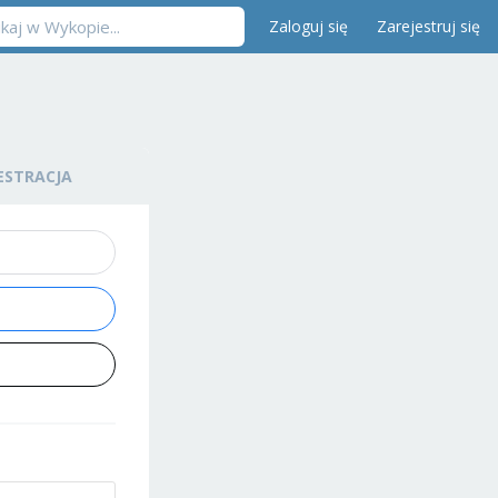
Zaloguj się
Zarejestruj się
ESTRACJA