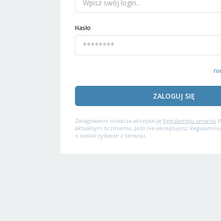
Hasło
ni
ZALOGUJ SIĘ
Zalogowanie oznacza akceptację
Regulaminu serwisu
W
aktualnym brzmieniu. Jeśli nie akceptujesz Regulaminu
o niekorzystanie z serwisu.