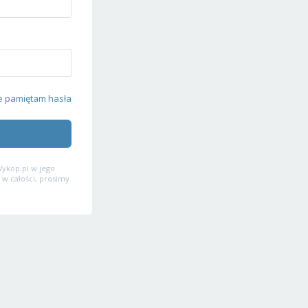
e pamiętam hasła
ykop.pl w jego
 w całości, prosimy