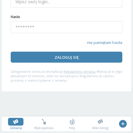
Hasło
nie pamiętam hasła
ZALOGUJ SIĘ
Zalogowanie oznacza akceptację
Regulaminu serwisu
Wykop.pl w jego
aktualnym brzmieniu. Jeśli nie akceptujesz Regulaminu w całości,
prosimy o niekorzystanie z serwisu.
Główna
Wykopalisko
Hity
Mikroblog