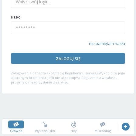
Hasło
nie pamiętam hasła
ZALOGUJ SIĘ
Zalogowanie oznacza akceptację
Regulaminu serwisu
Wykop.pl w jego
aktualnym brzmieniu. Jeśli nie akceptujesz Regulaminu w całości,
prosimy o niekorzystanie z serwisu.
Główna
Wykopalisko
Hity
Mikroblog