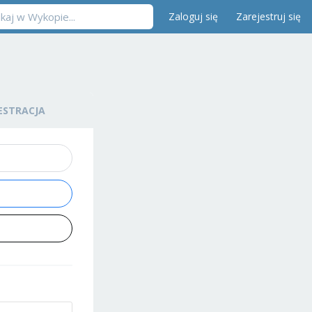
Zaloguj się
Zarejestruj się
ESTRACJA