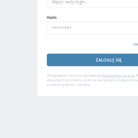
Hasło
ni
ZALOGUJ SIĘ
Zalogowanie oznacza akceptację
Regulaminu serwisu
W
aktualnym brzmieniu. Jeśli nie akceptujesz Regulaminu
o niekorzystanie z serwisu.