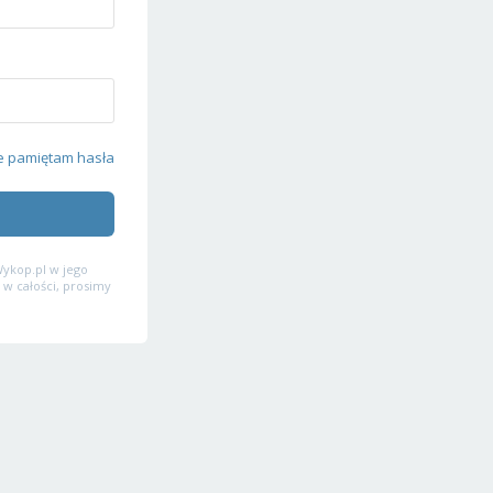
e pamiętam hasła
ykop.pl w jego
 w całości, prosimy