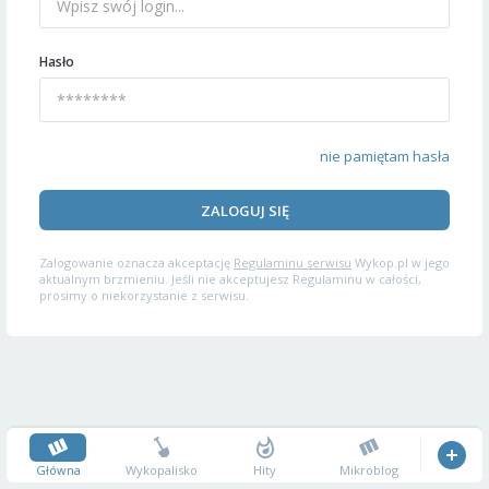
Hasło
nie pamiętam hasła
ZALOGUJ SIĘ
Zalogowanie oznacza akceptację
Regulaminu serwisu
Wykop.pl w jego
aktualnym brzmieniu. Jeśli nie akceptujesz Regulaminu w całości,
prosimy o niekorzystanie z serwisu.
Główna
Wykopalisko
Hity
Mikroblog