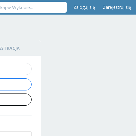
Zaloguj się
Zarejestruj się
ESTRACJA