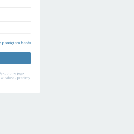
e pamiętam hasła
ykop.pl w jego
 w całości, prosimy