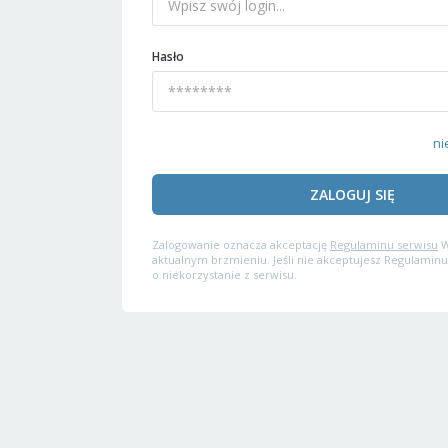
Hasło
ni
ZALOGUJ SIĘ
Zalogowanie oznacza akceptację
Regulaminu serwisu
W
aktualnym brzmieniu. Jeśli nie akceptujesz Regulaminu
o niekorzystanie z serwisu.