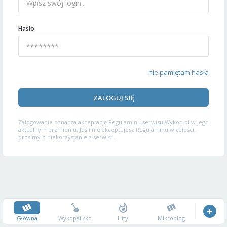
Hasło
nie pamiętam hasła
ZALOGUJ SIĘ
Zalogowanie oznacza akceptację
Regulaminu serwisu
Wykop.pl w jego
aktualnym brzmieniu. Jeśli nie akceptujesz Regulaminu w całości,
prosimy o niekorzystanie z serwisu.
Główna
Wykopalisko
Hity
Mikroblog