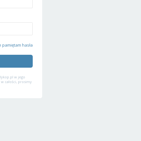
e pamiętam hasła
ykop.pl w jego
 w całości, prosimy