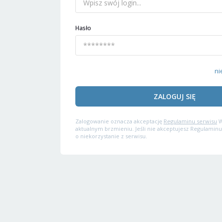
Hasło
ni
ZALOGUJ SIĘ
Zalogowanie oznacza akceptację
Regulaminu serwisu
W
aktualnym brzmieniu. Jeśli nie akceptujesz Regulaminu
o niekorzystanie z serwisu.