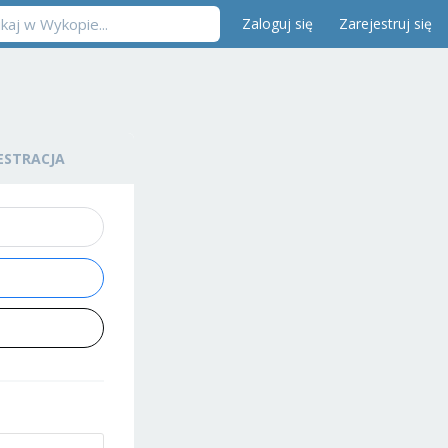
Zaloguj się
Zarejestruj się
ESTRACJA