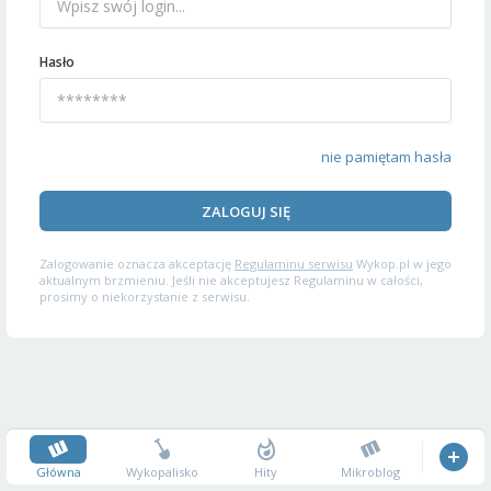
Hasło
nie pamiętam hasła
ZALOGUJ SIĘ
Zalogowanie oznacza akceptację
Regulaminu serwisu
Wykop.pl w jego
aktualnym brzmieniu. Jeśli nie akceptujesz Regulaminu w całości,
prosimy o niekorzystanie z serwisu.
Główna
Wykopalisko
Hity
Mikroblog