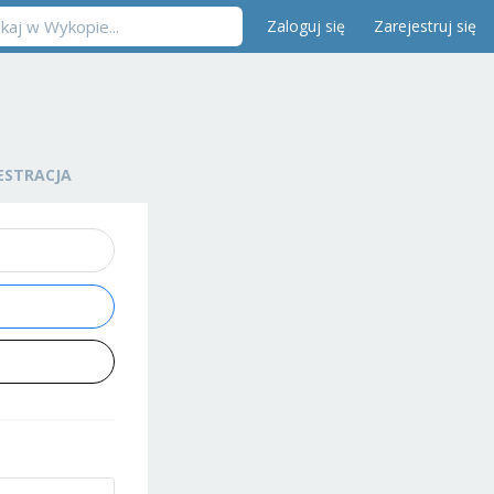
Zaloguj się
Zarejestruj się
ESTRACJA