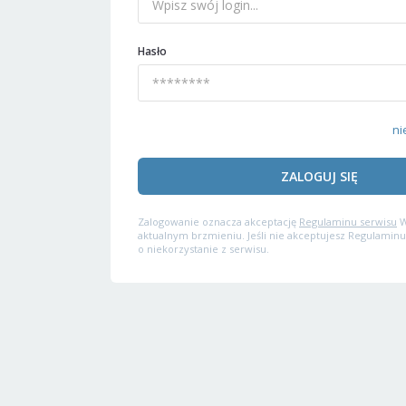
Hasło
ni
ZALOGUJ SIĘ
Zalogowanie oznacza akceptację
Regulaminu serwisu
W
aktualnym brzmieniu. Jeśli nie akceptujesz Regulaminu
o niekorzystanie z serwisu.