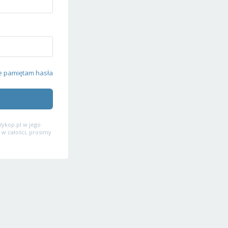
e pamiętam hasła
ykop.pl w jego
 w całości, prosimy