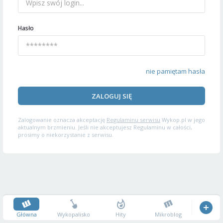
Hasło
nie pamiętam hasła
ZALOGUJ SIĘ
Zalogowanie oznacza akceptację
Regulaminu serwisu
Wykop.pl w jego
aktualnym brzmieniu. Jeśli nie akceptujesz Regulaminu w całości,
prosimy o niekorzystanie z serwisu.
Główna
Wykopalisko
Hity
Mikroblog