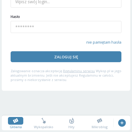
Hasło
nie pamiętam hasła
ZALOGUJ SIĘ
Zalogowanie oznacza akceptację
Regulaminu serwisu
Wykop.pl w jego
aktualnym brzmieniu. Jeśli nie akceptujesz Regulaminu w całości,
prosimy o niekorzystanie z serwisu.
Główna
Wykopalisko
Hity
Mikroblog