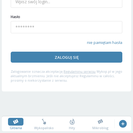
Hasło
nie pamiętam hasła
ZALOGUJ SIĘ
Zalogowanie oznacza akceptację
Regulaminu serwisu
Wykop.pl w jego
aktualnym brzmieniu. Jeśli nie akceptujesz Regulaminu w całości,
prosimy o niekorzystanie z serwisu.
Główna
Wykopalisko
Hity
Mikroblog