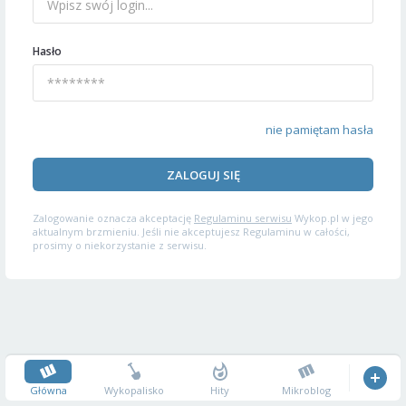
Hasło
nie pamiętam hasła
ZALOGUJ SIĘ
Zalogowanie oznacza akceptację
Regulaminu serwisu
Wykop.pl w jego
aktualnym brzmieniu. Jeśli nie akceptujesz Regulaminu w całości,
prosimy o niekorzystanie z serwisu.
Główna
Wykopalisko
Hity
Mikroblog