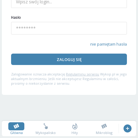
Hasło
nie pamiętam hasła
ZALOGUJ SIĘ
Zalogowanie oznacza akceptację
Regulaminu serwisu
Wykop.pl w jego
aktualnym brzmieniu. Jeśli nie akceptujesz Regulaminu w całości,
prosimy o niekorzystanie z serwisu.
Główna
Wykopalisko
Hity
Mikroblog