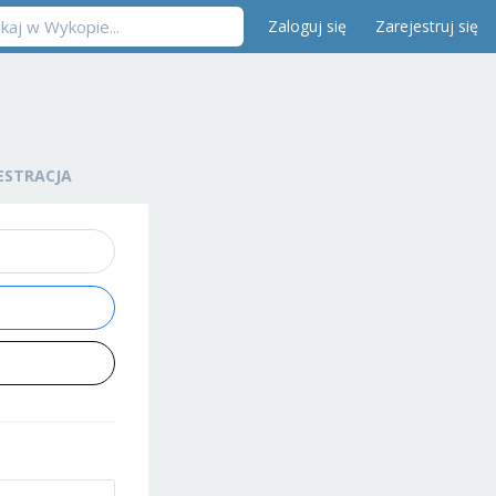
Zaloguj się
Zarejestruj się
ESTRACJA