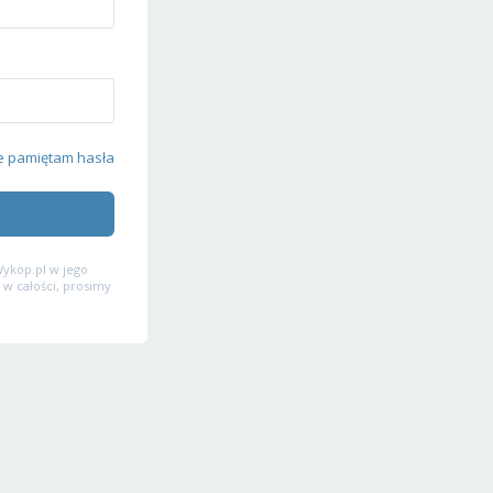
e pamiętam hasła
ykop.pl w jego
 w całości, prosimy