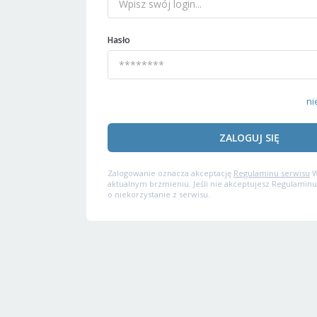
Hasło
ni
ZALOGUJ SIĘ
Zalogowanie oznacza akceptację
Regulaminu serwisu
W
aktualnym brzmieniu. Jeśli nie akceptujesz Regulaminu
o niekorzystanie z serwisu.