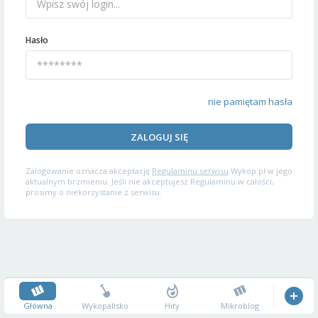
Hasło
nie pamiętam hasła
ZALOGUJ SIĘ
Zalogowanie oznacza akceptację
Regulaminu serwisu
Wykop.pl w jego
aktualnym brzmieniu. Jeśli nie akceptujesz Regulaminu w całości,
prosimy o niekorzystanie z serwisu.
Główna
Wykopalisko
Hity
Mikroblog