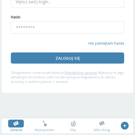
Hasło
nie pamiętam hasła
ZALOGUJ SIĘ
Zalogowanie oznacza akceptację
Regulaminu serwisu
Wykop.pl w jego
aktualnym brzmieniu. Jeśli nie akceptujesz Regulaminu w całości,
prosimy o niekorzystanie z serwisu.
Główna
Wykopalisko
Hity
Mikroblog