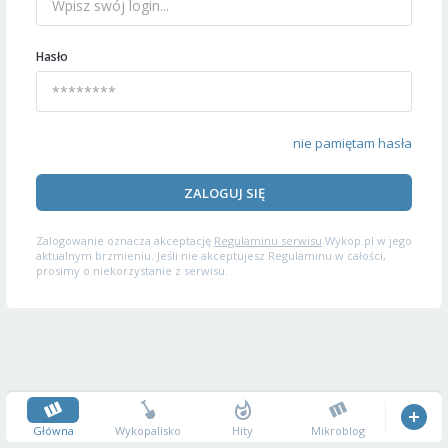
Hasło
nie pamiętam hasła
ZALOGUJ SIĘ
Zalogowanie oznacza akceptację
Regulaminu serwisu
Wykop.pl w jego
aktualnym brzmieniu. Jeśli nie akceptujesz Regulaminu w całości,
prosimy o niekorzystanie z serwisu.
Główna
Wykopalisko
Hity
Mikroblog