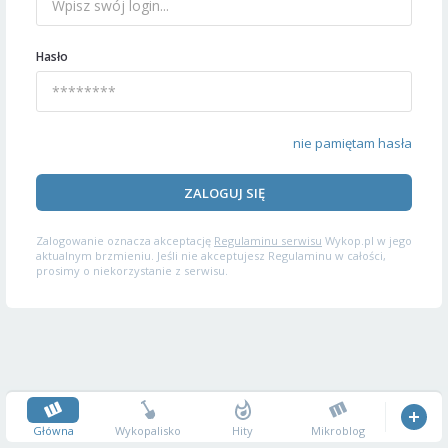
Hasło
nie pamiętam hasła
ZALOGUJ SIĘ
Zalogowanie oznacza akceptację
Regulaminu serwisu
Wykop.pl w jego
aktualnym brzmieniu. Jeśli nie akceptujesz Regulaminu w całości,
prosimy o niekorzystanie z serwisu.
Główna
Wykopalisko
Hity
Mikroblog