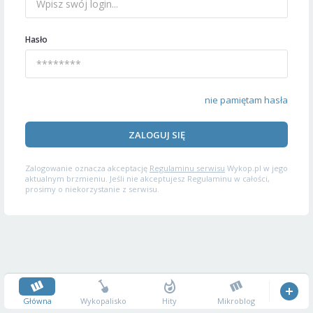
Hasło
nie pamiętam hasła
ZALOGUJ SIĘ
Zalogowanie oznacza akceptację
Regulaminu serwisu
Wykop.pl w jego
aktualnym brzmieniu. Jeśli nie akceptujesz Regulaminu w całości,
prosimy o niekorzystanie z serwisu.
Główna
Wykopalisko
Hity
Mikroblog