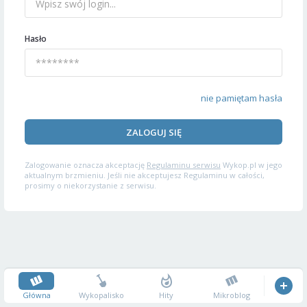
Hasło
nie pamiętam hasła
ZALOGUJ SIĘ
Zalogowanie oznacza akceptację
Regulaminu serwisu
Wykop.pl w jego
aktualnym brzmieniu. Jeśli nie akceptujesz Regulaminu w całości,
prosimy o niekorzystanie z serwisu.
Główna
Wykopalisko
Hity
Mikroblog