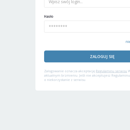
Hasło
ni
ZALOGUJ SIĘ
Zalogowanie oznacza akceptację
Regulaminu serwisu
W
aktualnym brzmieniu. Jeśli nie akceptujesz Regulaminu
o niekorzystanie z serwisu.