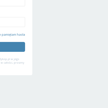
e pamiętam hasła
ykop.pl w jego
 w całości, prosimy