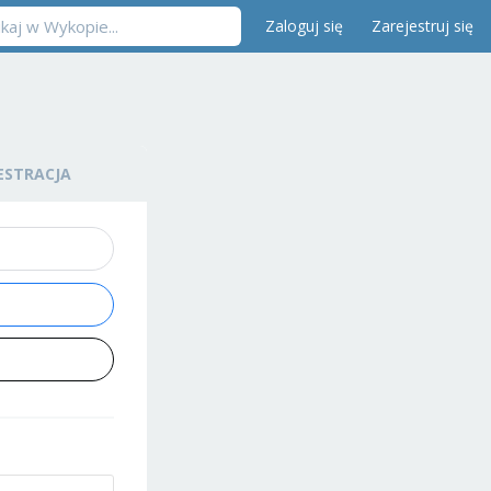
Zaloguj się
Zarejestruj się
ESTRACJA