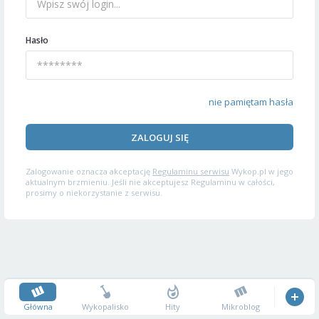
Hasło
nie pamiętam hasła
ZALOGUJ SIĘ
Zalogowanie oznacza akceptację
Regulaminu serwisu
Wykop.pl w jego
aktualnym brzmieniu. Jeśli nie akceptujesz Regulaminu w całości,
prosimy o niekorzystanie z serwisu.
Główna
Wykopalisko
Hity
Mikroblog