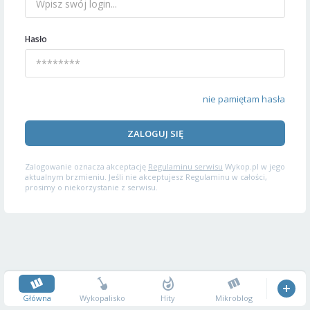
Hasło
nie pamiętam hasła
ZALOGUJ SIĘ
Zalogowanie oznacza akceptację
Regulaminu serwisu
Wykop.pl w jego
aktualnym brzmieniu. Jeśli nie akceptujesz Regulaminu w całości,
prosimy o niekorzystanie z serwisu.
Główna
Wykopalisko
Hity
Mikroblog