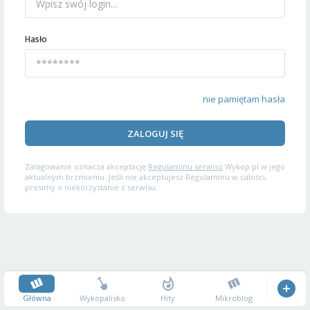
Hasło
nie pamiętam hasła
ZALOGUJ SIĘ
Zalogowanie oznacza akceptację
Regulaminu serwisu
Wykop.pl w jego
aktualnym brzmieniu. Jeśli nie akceptujesz Regulaminu w całości,
prosimy o niekorzystanie z serwisu.
Główna
Wykopalisko
Hity
Mikroblog