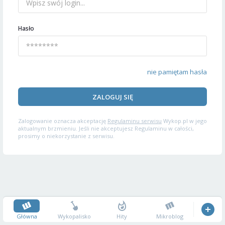
Hasło
nie pamiętam hasła
ZALOGUJ SIĘ
Zalogowanie oznacza akceptację
Regulaminu serwisu
Wykop.pl w jego
aktualnym brzmieniu. Jeśli nie akceptujesz Regulaminu w całości,
prosimy o niekorzystanie z serwisu.
Główna
Wykopalisko
Hity
Mikroblog