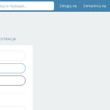
Zaloguj się
Zarejestruj się
ESTRACJA