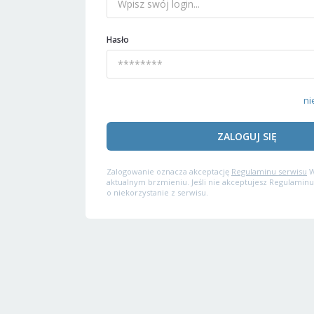
Hasło
ni
ZALOGUJ SIĘ
Zalogowanie oznacza akceptację
Regulaminu serwisu
W
aktualnym brzmieniu. Jeśli nie akceptujesz Regulaminu
o niekorzystanie z serwisu.