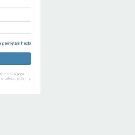
e pamiętam hasła
ykop.pl w jego
 w całości, prosimy