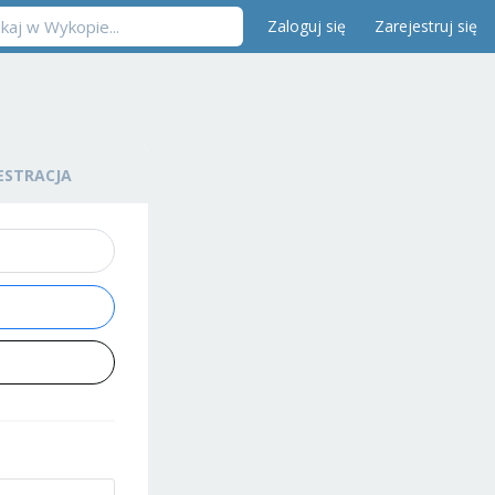
Zaloguj się
Zarejestruj się
ESTRACJA