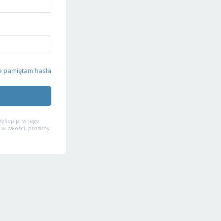
e pamiętam hasła
ykop.pl w jego
 w całości, prosimy