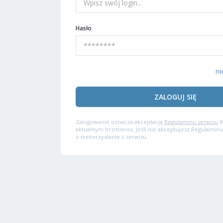
Hasło
ni
ZALOGUJ SIĘ
Zalogowanie oznacza akceptację
Regulaminu serwisu
W
aktualnym brzmieniu. Jeśli nie akceptujesz Regulaminu
o niekorzystanie z serwisu.