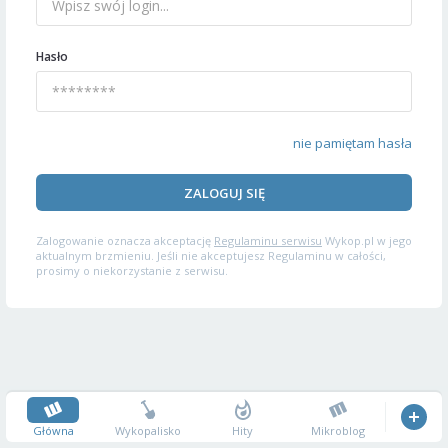
Hasło
nie pamiętam hasła
ZALOGUJ SIĘ
Zalogowanie oznacza akceptację
Regulaminu serwisu
Wykop.pl w jego
aktualnym brzmieniu. Jeśli nie akceptujesz Regulaminu w całości,
prosimy o niekorzystanie z serwisu.
Główna
Wykopalisko
Hity
Mikroblog