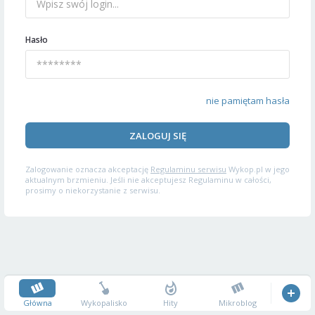
Hasło
nie pamiętam hasła
ZALOGUJ SIĘ
Zalogowanie oznacza akceptację
Regulaminu serwisu
Wykop.pl w jego
aktualnym brzmieniu. Jeśli nie akceptujesz Regulaminu w całości,
prosimy o niekorzystanie z serwisu.
Główna
Wykopalisko
Hity
Mikroblog