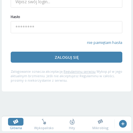
Hasło
nie pamiętam hasła
ZALOGUJ SIĘ
Zalogowanie oznacza akceptację
Regulaminu serwisu
Wykop.pl w jego
aktualnym brzmieniu. Jeśli nie akceptujesz Regulaminu w całości,
prosimy o niekorzystanie z serwisu.
Główna
Wykopalisko
Hity
Mikroblog