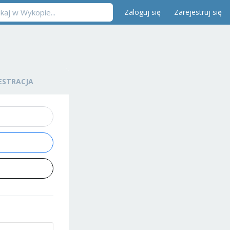
Zaloguj się
Zarejestruj się
ESTRACJA