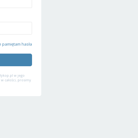
e pamiętam hasła
ykop.pl w jego
 w całości, prosimy