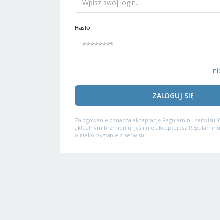
Hasło
ni
ZALOGUJ SIĘ
Zalogowanie oznacza akceptację
Regulaminu serwisu
W
aktualnym brzmieniu. Jeśli nie akceptujesz Regulaminu
o niekorzystanie z serwisu.