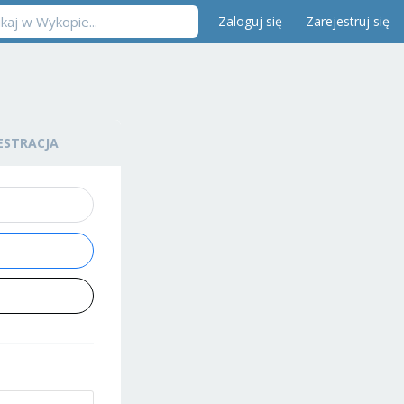
Zaloguj się
Zarejestruj się
ESTRACJA