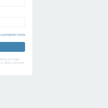
e pamiętam hasła
ykop.pl w jego
 w całości, prosimy