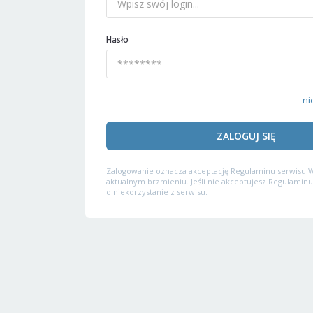
Hasło
ni
ZALOGUJ SIĘ
Zalogowanie oznacza akceptację
Regulaminu serwisu
W
aktualnym brzmieniu. Jeśli nie akceptujesz Regulaminu
o niekorzystanie z serwisu.