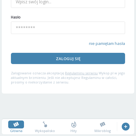
Hasło
nie pamiętam hasła
ZALOGUJ SIĘ
Zalogowanie oznacza akceptację
Regulaminu serwisu
Wykop.pl w jego
aktualnym brzmieniu. Jeśli nie akceptujesz Regulaminu w całości,
prosimy o niekorzystanie z serwisu.
Główna
Wykopalisko
Hity
Mikroblog