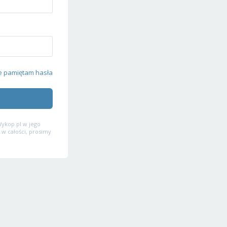
e pamiętam hasła
ykop.pl w jego
 w całości, prosimy