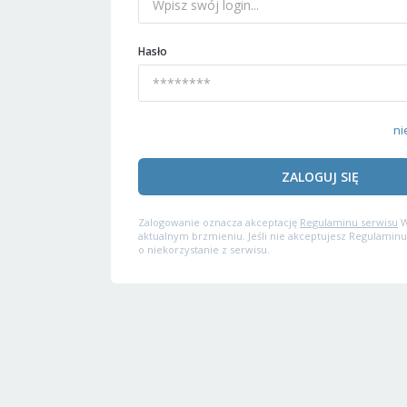
Hasło
ni
ZALOGUJ SIĘ
Zalogowanie oznacza akceptację
Regulaminu serwisu
W
aktualnym brzmieniu. Jeśli nie akceptujesz Regulaminu
o niekorzystanie z serwisu.