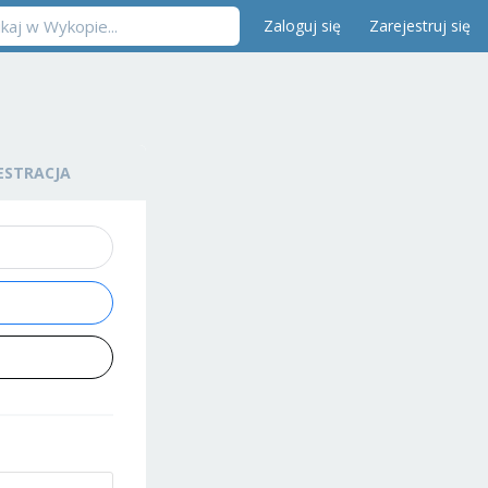
Zaloguj się
Zarejestruj się
ESTRACJA