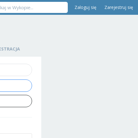
Zaloguj się
Zarejestruj się
ESTRACJA