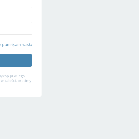
e pamiętam hasła
ykop.pl w jego
 w całości, prosimy