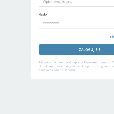
Hasło
ni
ZALOGUJ SIĘ
Zalogowanie oznacza akceptację
Regulaminu serwisu
W
aktualnym brzmieniu. Jeśli nie akceptujesz Regulaminu
o niekorzystanie z serwisu.