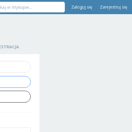
Zaloguj się
Zarejestruj się
ESTRACJA