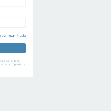
e pamiętam hasła
ykop.pl w jego
 w całości, prosimy