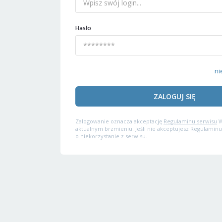
Hasło
ni
ZALOGUJ SIĘ
Zalogowanie oznacza akceptację
Regulaminu serwisu
W
aktualnym brzmieniu. Jeśli nie akceptujesz Regulaminu
o niekorzystanie z serwisu.