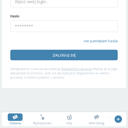
Hasło
nie pamiętam hasła
ZALOGUJ SIĘ
Zalogowanie oznacza akceptację
Regulaminu serwisu
Wykop.pl w jego
aktualnym brzmieniu. Jeśli nie akceptujesz Regulaminu w całości,
prosimy o niekorzystanie z serwisu.
Główna
Wykopalisko
Hity
Mikroblog