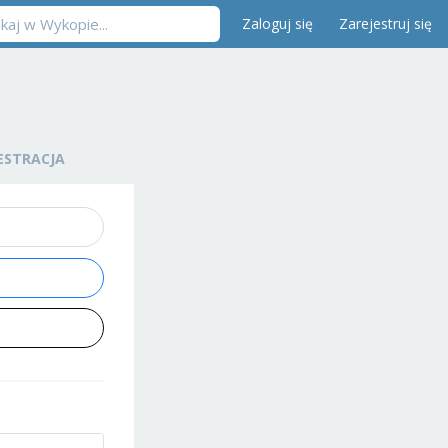
Zaloguj się
Zarejestruj się
ESTRACJA