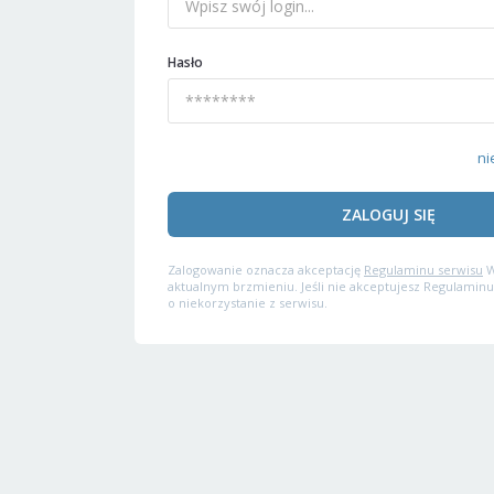
Hasło
ni
ZALOGUJ SIĘ
Zalogowanie oznacza akceptację
Regulaminu serwisu
W
aktualnym brzmieniu. Jeśli nie akceptujesz Regulaminu
o niekorzystanie z serwisu.