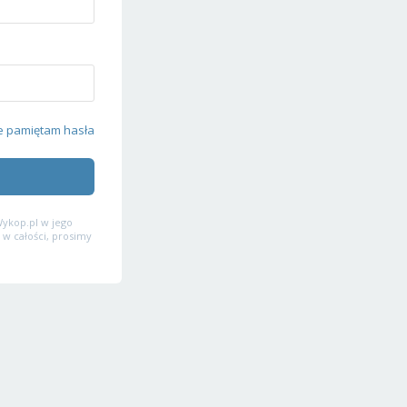
e pamiętam hasła
ykop.pl w jego
 w całości, prosimy