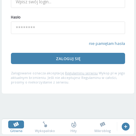
Hasło
nie pamiętam hasła
ZALOGUJ SIĘ
Zalogowanie oznacza akceptację
Regulaminu serwisu
Wykop.pl w jego
aktualnym brzmieniu. Jeśli nie akceptujesz Regulaminu w całości,
prosimy o niekorzystanie z serwisu.
Główna
Wykopalisko
Hity
Mikroblog