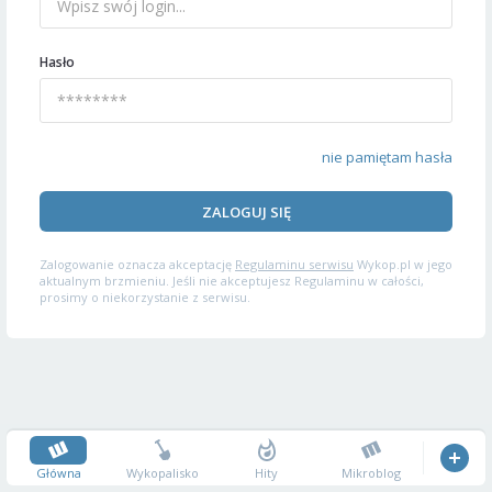
Hasło
nie pamiętam hasła
ZALOGUJ SIĘ
Zalogowanie oznacza akceptację
Regulaminu serwisu
Wykop.pl w jego
aktualnym brzmieniu. Jeśli nie akceptujesz Regulaminu w całości,
prosimy o niekorzystanie z serwisu.
Główna
Wykopalisko
Hity
Mikroblog