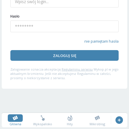
Hasło
nie pamiętam hasła
ZALOGUJ SIĘ
Zalogowanie oznacza akceptację
Regulaminu serwisu
Wykop.pl w jego
aktualnym brzmieniu. Jeśli nie akceptujesz Regulaminu w całości,
prosimy o niekorzystanie z serwisu.
Główna
Wykopalisko
Hity
Mikroblog