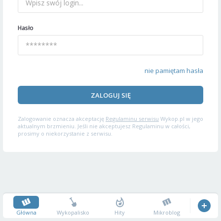
Hasło
nie pamiętam hasła
ZALOGUJ SIĘ
Zalogowanie oznacza akceptację
Regulaminu serwisu
Wykop.pl w jego
aktualnym brzmieniu. Jeśli nie akceptujesz Regulaminu w całości,
prosimy o niekorzystanie z serwisu.
Główna
Wykopalisko
Hity
Mikroblog