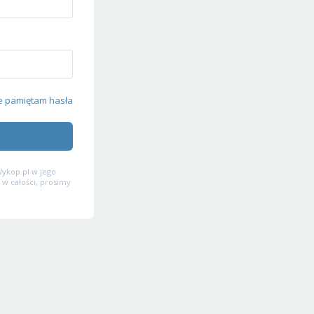
e pamiętam hasła
ykop.pl w jego
 w całości, prosimy