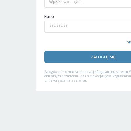
Hasło
ni
ZALOGUJ SIĘ
Zalogowanie oznacza akceptację
Regulaminu serwisu
W
aktualnym brzmieniu. Jeśli nie akceptujesz Regulaminu
o niekorzystanie z serwisu.