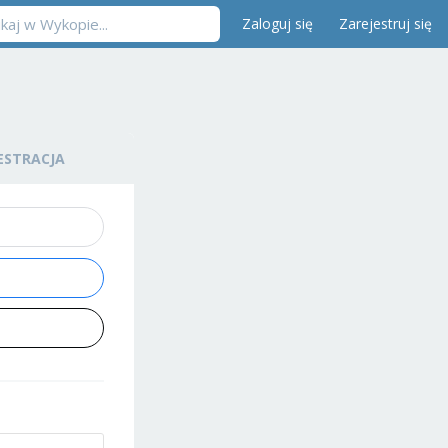
Zaloguj się
Zarejestruj się
ESTRACJA