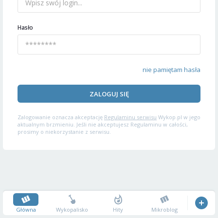
Hasło
nie pamiętam hasła
ZALOGUJ SIĘ
Zalogowanie oznacza akceptację
Regulaminu serwisu
Wykop.pl w jego
aktualnym brzmieniu. Jeśli nie akceptujesz Regulaminu w całości,
prosimy o niekorzystanie z serwisu.
Główna
Wykopalisko
Hity
Mikroblog