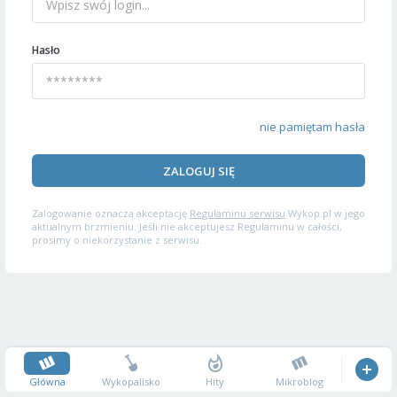
Hasło
nie pamiętam hasła
ZALOGUJ SIĘ
Zalogowanie oznacza akceptację
Regulaminu serwisu
Wykop.pl w jego
aktualnym brzmieniu. Jeśli nie akceptujesz Regulaminu w całości,
prosimy o niekorzystanie z serwisu.
Główna
Wykopalisko
Hity
Mikroblog