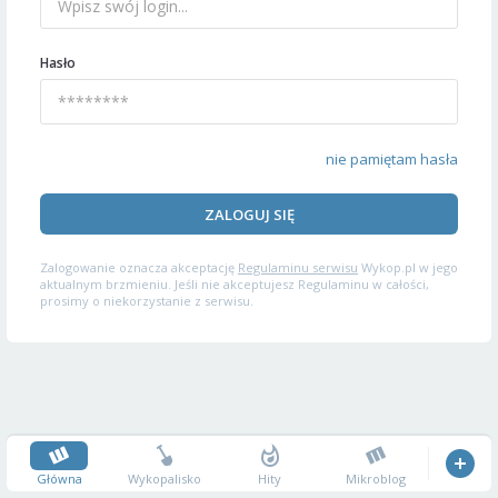
Hasło
nie pamiętam hasła
ZALOGUJ SIĘ
Zalogowanie oznacza akceptację
Regulaminu serwisu
Wykop.pl w jego
aktualnym brzmieniu. Jeśli nie akceptujesz Regulaminu w całości,
prosimy o niekorzystanie z serwisu.
Główna
Wykopalisko
Hity
Mikroblog